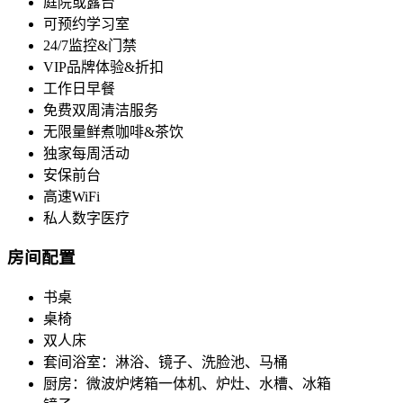
庭院或露台
可预约学习室
24/7监控&门禁
VIP品牌体验&折扣
工作日早餐
免费双周清洁服务
无限量鲜煮咖啡&茶饮
独家每周活动
安保前台
高速WiFi
私人数字医疗
房间配置
书桌
桌椅
双人床
套间浴室：淋浴、镜子、洗脸池、马桶
厨房：微波炉烤箱一体机、炉灶、水槽、冰箱