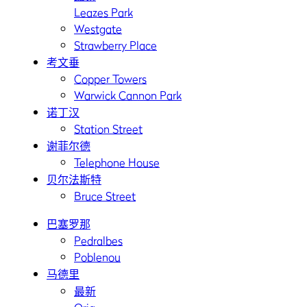
Leazes Park
Westgate
Strawberry Place
考文垂
Copper Towers
Warwick Cannon Park
诺丁汉
Station Street
谢菲尔德
Telephone House
贝尔法斯特
Bruce Street
巴塞罗那
Pedralbes
Poblenou
马德里
最新