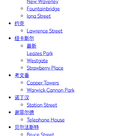
New Waverley
Fountainbridge
Iona Street
约克
Lawrence Street
纽卡斯尔
最新
Leazes Park
Westgate
Strawberry Place
考文垂
Copper Towers
Warwick Cannon Park
诺丁汉
Station Street
谢菲尔德
Telephone House
贝尔法斯特
Bruce Street