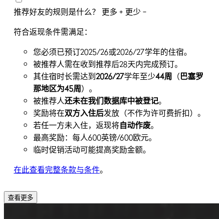
推荐好友的规则是什么？
更多 +
更少 −
符合返现条件需满足：
您必须已预订2025/26或2026/27学年的住宿。
被推荐人需在收到推荐后28天内完成预订。
其住宿时长需达到
2026/27
学年至少
44
周
（
巴塞
罗
那地区为
45
周
）。
被推荐人
还未在我们数据库中被登记
。
奖励将在
双方入住后
发放（不作为许可费折扣）。
若任一方未入住，返现将
自
动作废
。
最高奖励：每人600英镑/600欧元。
临时促销活动可能提高奖励金额。
在此查看完整条款与条件
。
查看更多