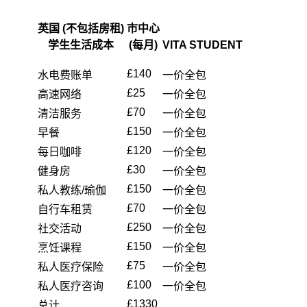
英国 (不包括房租)
市中心
学生生活成本
(每月)
VITA STUDENT
£140
水电费账单
一价全包
£25
高速网络
一价全包
£70
清洁服务
一价全包
£150
早餐
一价全包
£120
每日咖啡
一价全包
£30
健身房
一价全包
£150
私人教练/瑜伽
一价全包
£70
自行车租赁
一价全包
£250
社交活动
一价全包
£150
烹饪课程
一价全包
£75
私人医疗保险
一价全包
£100
私人医疗咨询
一价全包
£1330
总计