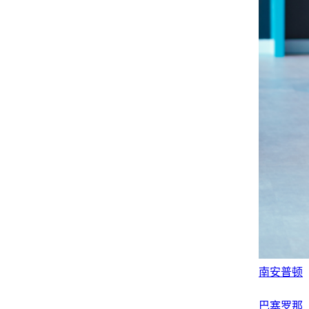
南安普顿
巴塞罗那