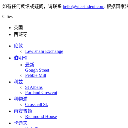
如有任何反馈或疑问，请联系
hello@vitastudent.com
. 根据国家
Cities
英国
西班牙
伦敦
Lewisham Exchange
伯明翰
最新
Gough Street
Pebble Mill
利兹
St Albans
Portland Crescent
利物浦
Crosshall St.
南安普顿
Richmond House
卡迪夫