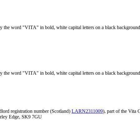
ord registration number (Scotland)
LARN2311009
), part of the Vi
derley Edge, SK9 7GU