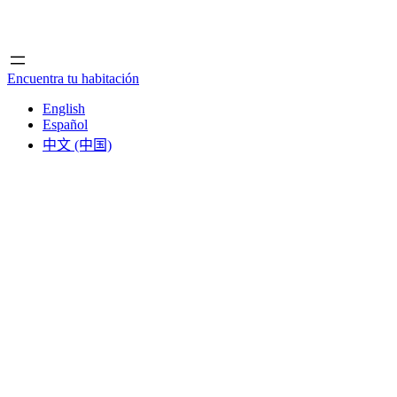
Inicio
Inicio
Encuentra tu habitación
English
Español
中文 (中国)