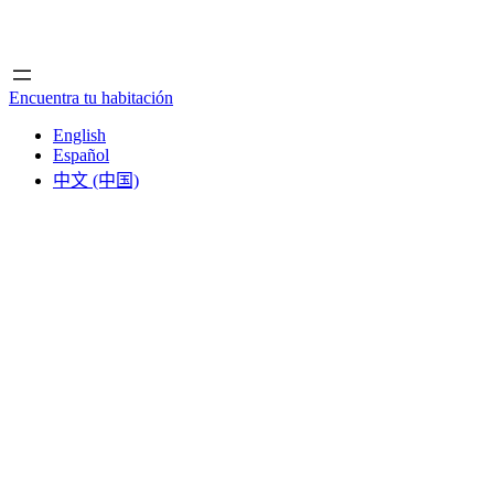
Inicio
Inicio
Encuentra tu habitación
English
Español
中文 (中国)