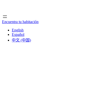
Inicio
Inicio
Encuentra tu habitación
English
Español
中文 (中国)