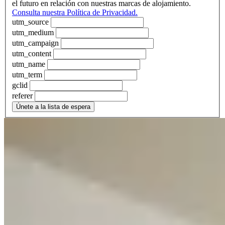
el futuro en relación con nuestras marcas de alojamiento.
Consulta nuestra Política de Privacidad.
utm_source
utm_medium
utm_campaign
utm_content
utm_name
utm_term
gclid
referer
Únete a la lista de espera