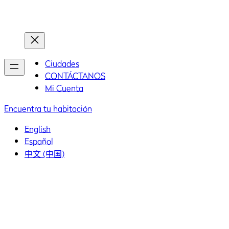
Inicio
Inicio
Ciudades
CONTÁCTANOS
Mi Cuenta
Encuentra tu habitación
English
Español
中文 (中国)