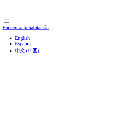
Inicio
Inicio
Encuentra tu habitación
English
Español
中文 (中国)