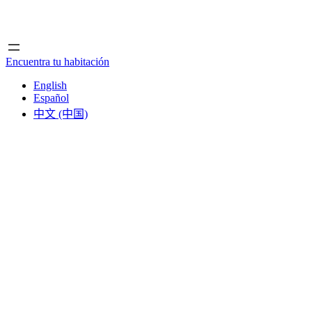
Inicio
Inicio
Encuentra tu habitación
English
Español
中文 (中国)