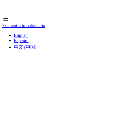
Inicio
Inicio
Encuentra tu habitación
English
Español
中文 (中国)