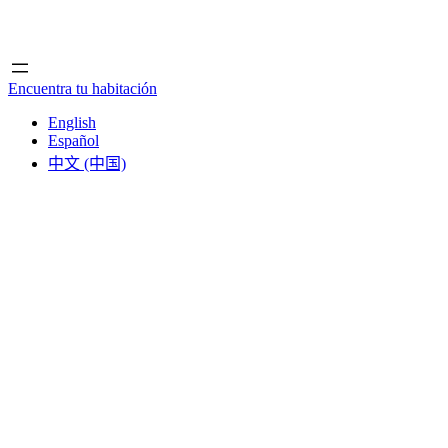
Inicio
Inicio
Encuentra tu habitación
English
Español
中文 (中国)