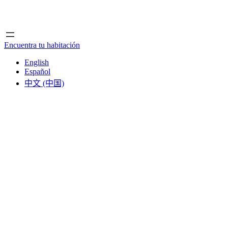
Inicio
Inicio
Encuentra tu habitación
English
Español
中文 (中国)