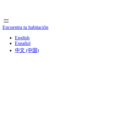
Inicio
Inicio
Encuentra tu habitación
English
Español
中文 (中国)