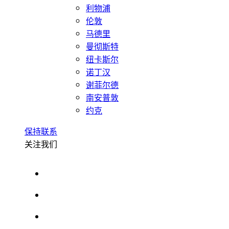
利物浦
伦敦
马德里
曼彻斯特
纽卡斯尔
诺丁汉
谢菲尔德
南安普敦
约克
保持联系
关注我们