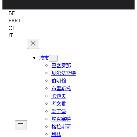
BE
PART
OF
IT.
城市
巴塞罗那
贝尔法斯特
伯明翰
布里斯托
卡迪夫
考文垂
爱丁堡
埃克塞特
格拉斯哥
利兹