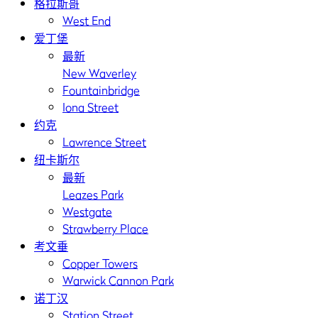
格拉斯哥
West End
爱丁堡
最新
New Waverley
Fountainbridge
Iona Street
约克
Lawrence Street
纽卡斯尔
最新
Leazes Park
Westgate
Strawberry Place
考文垂
Copper Towers
Warwick Cannon Park
诺丁汉
Station Street