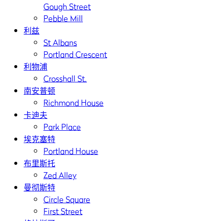
Gough Street
Pebble Mill
利兹
St Albans
Portland Crescent
利物浦
Crosshall St.
南安普顿
Richmond House
卡迪夫
Park Place
埃克塞特
Portland House
布里斯托
Zed Alley
曼彻斯特
Circle Square
First Street