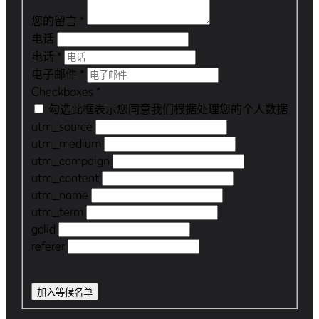
您的留言
*
电话
电话
*
电子邮件
*
Checkboxes
*
勾选此框表示您同意我们根据
处理您的个人数据
utm_source
utm_medium
utm_campaign
utm_content
utm_name
utm_term
gclid
referer
加入等候名单