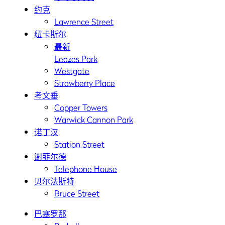
约克
Lawrence Street
纽卡斯尔
最新
Leazes Park
Westgate
Strawberry Place
考文垂
Copper Towers
Warwick Cannon Park
诺丁汉
Station Street
谢菲尔德
Telephone House
贝尔法斯特
Bruce Street
巴塞罗那