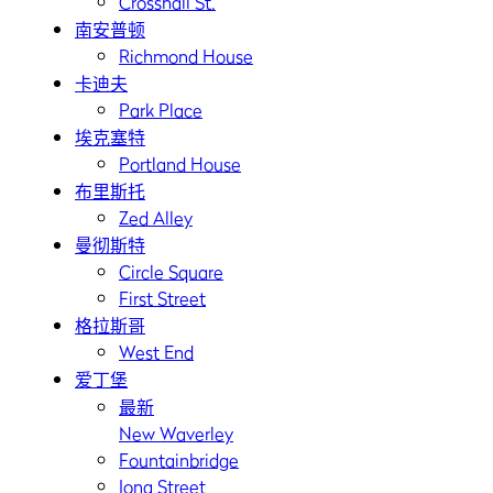
Crosshall St.
南安普顿
Richmond House
卡迪夫
Park Place
埃克塞特
Portland House
布里斯托
Zed Alley
曼彻斯特
Circle Square
First Street
格拉斯哥
West End
爱丁堡
最新
New Waverley
Fountainbridge
Iona Street