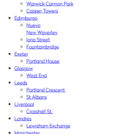
Warwick Cannon Park
Copper Towers
Edimburgo
Nuevo
New Waverley
Iona Street
Fountainbridge
Exeter
Portland House
Glasgow
West End
Leeds
Portland Crescent
St Albans
Liverpool
Crosshall St.
Londres
Lewisham Exchange
Manchester