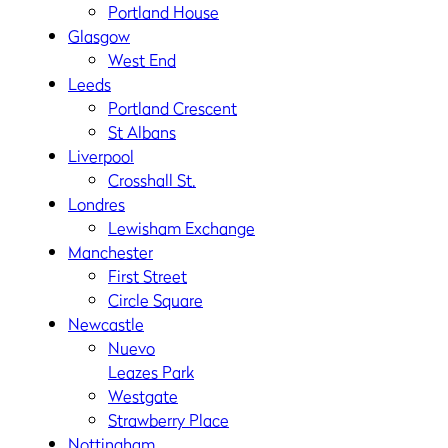
Portland House
Glasgow
West End
Leeds
Portland Crescent
St Albans
Liverpool
Crosshall St.
Londres
Lewisham Exchange
Manchester
First Street
Circle Square
Newcastle
Nuevo
Leazes Park
Westgate
Strawberry Place
Nottingham