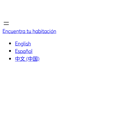
Inicio
Inicio
Encuentra tu habitación
English
Español
中文 (中国)