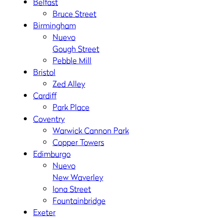
Belfast
Bruce Street
Birmingham
Nuevo
Gough Street
Pebble Mill
Bristol
Zed Alley
Cardiff
Park Place
Coventry
Warwick Cannon Park
Copper Towers
Edimburgo
Nuevo
New Waverley
Iona Street
Fountainbridge
Exeter