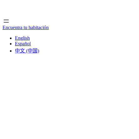
Inicio
Inicio
Encuentra tu habitación
English
Español
中文 (中国)