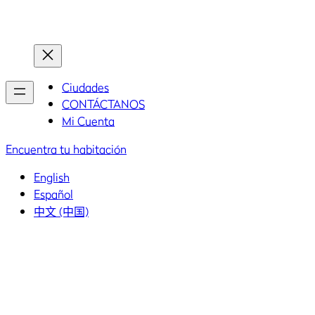
Inicio
Inicio
Ciudades
CONTÁCTANOS
Mi Cuenta
Encuentra tu habitación
English
Español
中文 (中国)