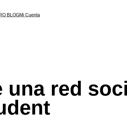
RO BLOG
Mi Cuenta
 una red soci
tudent