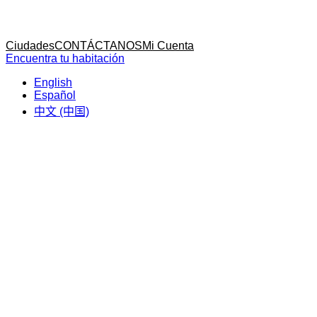
Inicio
Inicio
Ciudades
CONTÁCTANOS
Mi Cuenta
Encuentra tu habitación
English
Español
中文 (中国)