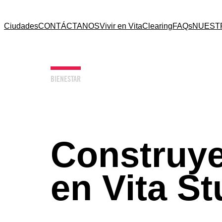
Ciudades
CONTÁCTANOS
Vivir en Vita
Clearing
FAQs
NUEST
BIENESTAR
Construye
en Vita S