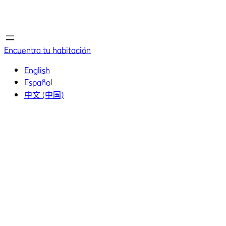
Inicio
Inicio
Encuentra tu habitación
English
Español
中文 (中国)