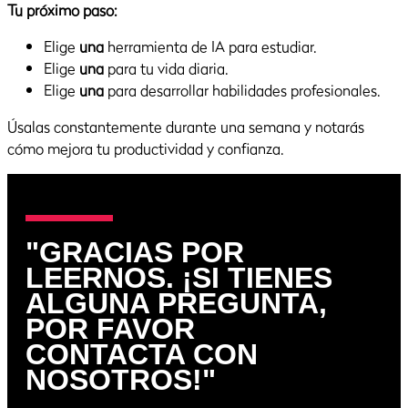
Tu próximo paso:
Elige
una
herramienta de IA para estudiar.
Elige
una
para tu vida diaria.
Elige
una
para desarrollar habilidades profesionales.
Úsalas constantemente durante una semana y notarás
cómo mejora tu productividad y confianza.
"GRACIAS POR
LEERNOS. ¡SI TIENES
ALGUNA PREGUNTA,
POR FAVOR
CONTACTA CON
NOSOTROS!"