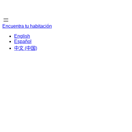
Inicio
Inicio
Encuentra tu habitación
English
Español
中文 (中国)