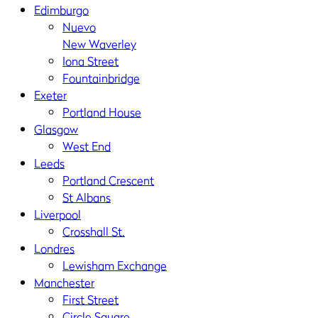
Edimburgo
Nuevo
New Waverley
Iona Street
Fountainbridge
Exeter
Portland House
Glasgow
West End
Leeds
Portland Crescent
St Albans
Liverpool
Crosshall St.
Londres
Lewisham Exchange
Manchester
First Street
Circle Square