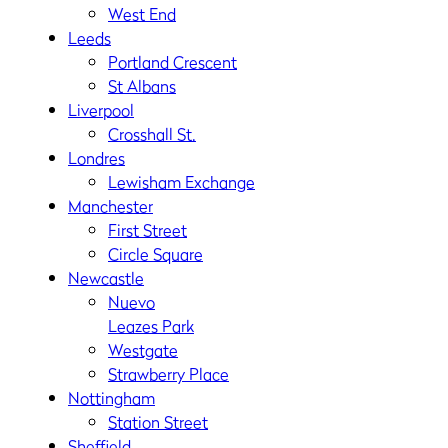
West End
Leeds
Portland Crescent
St Albans
Liverpool
Crosshall St.
Londres
Lewisham Exchange
Manchester
First Street
Circle Square
Newcastle
Nuevo
Leazes Park
Westgate
Strawberry Place
Nottingham
Station Street
Sheffield