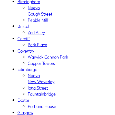
Birmingham
Nuevo
Gough Street
Pebble Mill
Bristol
Zed Alley
Cardiff
Park Place
Coventry
Warwick Cannon Park
Copper Towers
Edimburgo
Nuevo
New Waverley
Iona Street
Fountainbridge
Exeter
Portland House
Glasgow