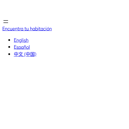
Inicio
Inicio
Encuentra tu habitación
English
Español
中文 (中国)