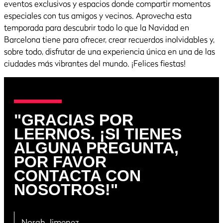
eventos exclusivos y espacios donde compartir momentos
especiales con tus amigos y vecinos. Aprovecha esta
temporada para descubrir todo lo que la Navidad en
Barcelona tiene para ofrecer, crear recuerdos inolvidables y,
sobre todo, disfrutar de una experiencia única en una de las
ciudades más vibrantes del mundo. ¡Felices fiestas!
"GRACIAS POR
LEERNOS. ¡SI TIENES
ALGUNA PREGUNTA,
POR FAVOR
CONTACTA CON
NOSOTROS!"
Norah Jimenez