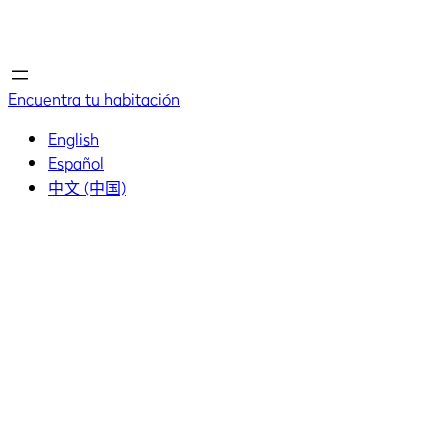
Inicio
Inicio
Encuentra tu habitación
English
Español
中文 (中国)