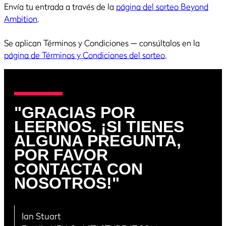
Envía tu entrada a través de la
página del sorteo Beyond
Ambition
.
Se aplican Términos y Condiciones — consúltalos en la
página de Términos y Condiciones del sorteo
.
"GRACIAS POR
LEERNOS. ¡SI TIENES
ALGUNA PREGUNTA,
POR FAVOR
CONTACTA CON
NOSOTROS!"
Ian Stuart