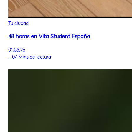
Tu ciudad
48 horas en Vita Student España
01.06.26
–
07 Mins de lectura