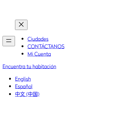
Inicio
Inicio
Ciudades
CONTÁCTANOS
Mi Cuenta
Encuentra tu habitación
English
Español
中文 (中国)