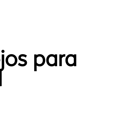
jos para
d