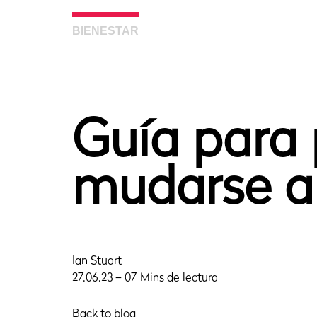
BIENESTAR
Guía para 
mudarse a 
Ian Stuart
27.06.23 – 07 Mins de lectura
Back to blog